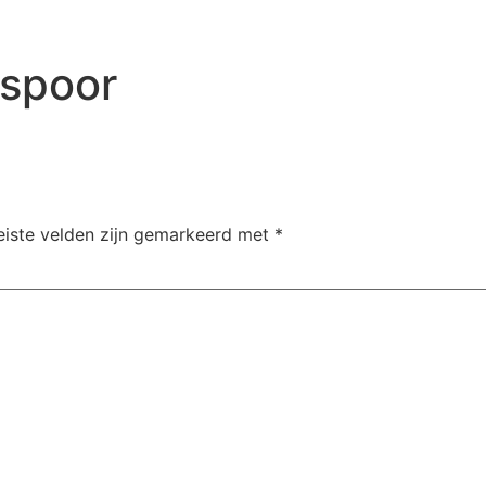
Home
Theaterwerken
Boeken
Fi
 spoor
eiste velden zijn gemarkeerd met
*