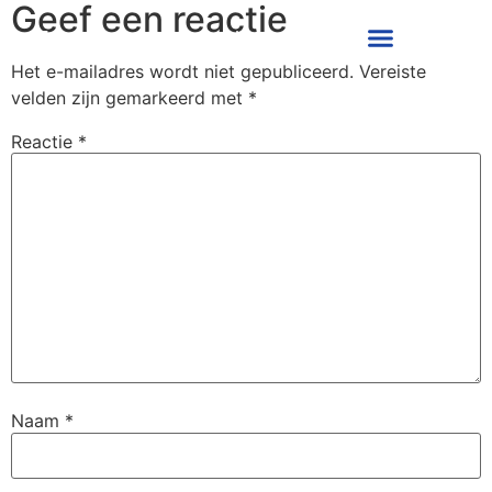
Geef een reactie
Alwin Grijseels
Over mij
Het e-mailadres wordt niet gepubliceerd.
Vereiste
velden zijn gemarkeerd met
*
Reactie
*
Naam
*