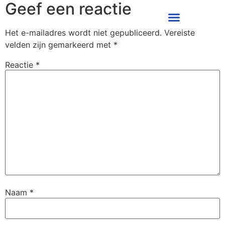
Geef een reactie
Alwin Grijseels
Over mij
Het e-mailadres wordt niet gepubliceerd.
Vereiste
velden zijn gemarkeerd met
*
Reactie
*
Naam
*